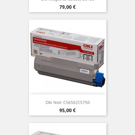
Preis
79,00 €
Oki Noir C5650/C5750
Preis
95,00 €