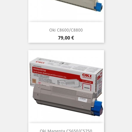
Oki C8600/C8800
Preis
79,00 €
Oki Magenta C5650/C5750