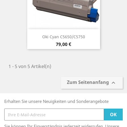
Oki Cyan C5650/C5750
Preis
79,00 €
1 - 5 von 5 Artikel(n)
Zum Seitenanfang

Erhalten Sie unsere Neuigkeiten und Sonderangebote
Sie können Ihr Einverständnis jederzeit widerrufen. Unsere