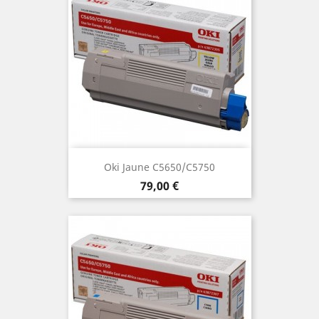
Oki Jaune C5650/C5750
Preis
79,00 €